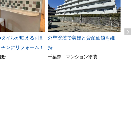
タイルが映える♪ 憧
外壁塗装で美観と資産価値を維
車い
神奈
ッチンにリフォーム！
持！
様邸
千葉県 マンション塗装