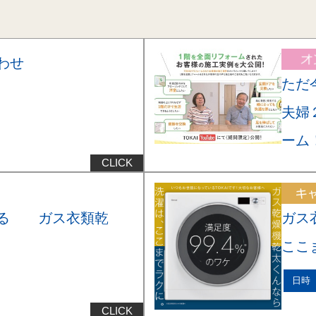
わせ
ただ
夫婦
ーム
える ガス衣類乾
ガス
ここ
日時