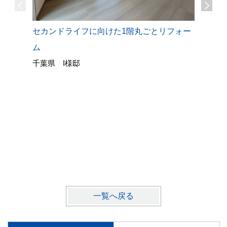
セカンドライフに向けた1階丸ごとリフォー
ム
千葉県 I様邸
背面カウ
千葉県 
一覧へ戻る