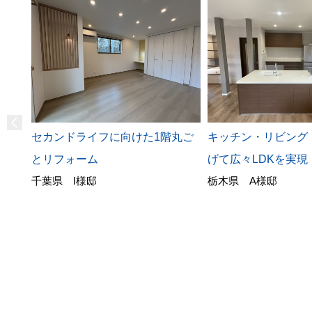
キッチン・リビング
セカンドライフに向けた1階丸ご
げて広々LDKを実現
とリフォーム
栃木県 A様邸
千葉県 I様邸