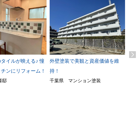
タイルが映える♪ 憧
外壁塗装で美観と資産価値を維
車い
神奈
ッチンにリフォーム！
持！
様邸
千葉県 マンション塗装