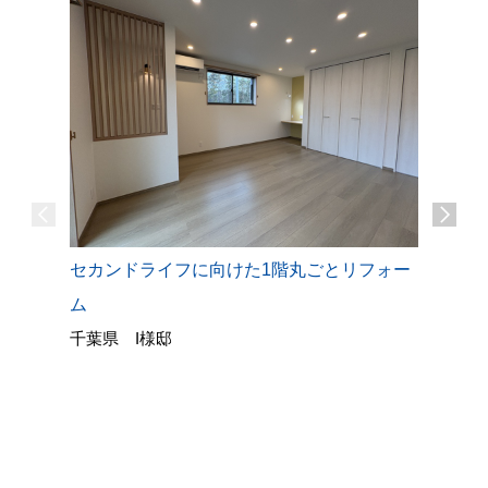
キッチン
セカンドライフに向けた1階丸ごとリフォー
LDKを
ム
栃木県 
千葉県 I様邸