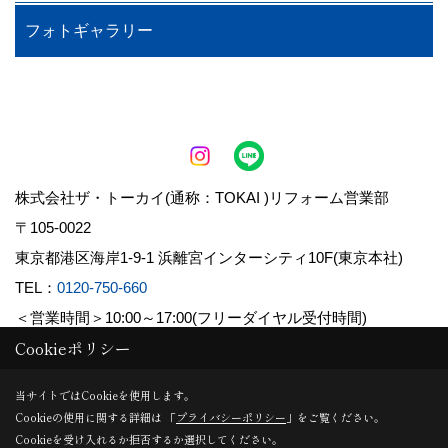
フォトギャラリー
株式会社ザ・トーカイ(通称：TOKAI )リフォーム営業部
〒105-0022
東京都港区海岸1-9-1 浜離宮インターシティ10F(東京本社)
TEL：
0120-750-660
＜営業時間＞10:00～17:00(フリーダイヤル受付時間)
Cookieポリシー
Copyright (c) 株式会社TOKAI. All Rights Reserved.
当サイトではCookieを使用します。
Cookieの使用に関する詳細は 「
プライバシーポリシー
」をご覧ください。
Produced by
ゴデスクリエイト
Cookieを受け入れるか拒否するか選択してください。