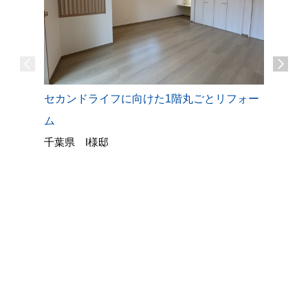
セカンドライフに向けた1階丸ごとリフォー
ム
千葉県 I様邸
背面カウ
千葉県 