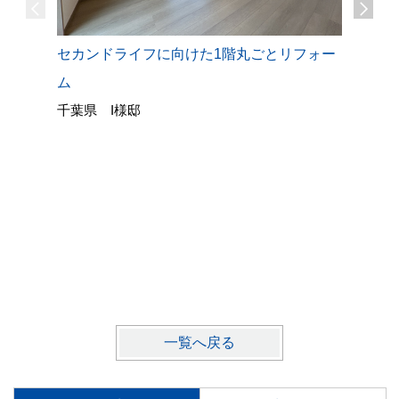
キッチン
セカンドライフに向けた1階丸ごとリフォー
LDKを
ム
栃木県 
千葉県 I様邸
一覧へ戻る