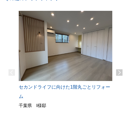
キッチン
セカンドライフに向けた1階丸ごとリフォー
LDKを
ム
栃木県 
千葉県 I様邸