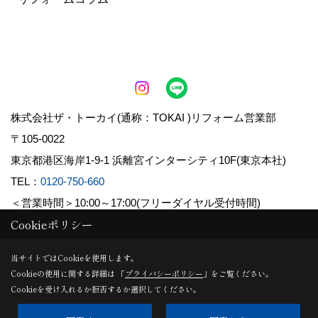
株式会社ザ・トーカイ(通称：TOKAI )リフォーム営業部
〒105-0022
東京都港区海岸1-9-1 浜離宮インターシティ10F(東京本社)
TEL：
0120-750-660
＜営業時間＞10:00～17:00(フリーダイヤル受付時間)
Cookieポリシー
Copyright (c) 株式会社TOKAI. All Rights Reserved.
当サイトではCookieを使用します。
Cookieの使用に関する詳細は 「
プライバシーポリシー
」をご覧ください。
Produced by
ゴデスクリエイト
Cookieを受け入れるか拒否するか選択してください。